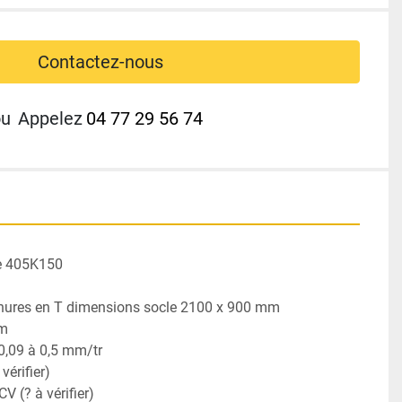
Contactez-nous
ou
Appelez
04 77 29 56 74
pe 405K150
ainures en T dimensions socle 2100 x 900 mm
m 
0,09 à 0,5 mm/tr
érifier) 
V (? à vérifier) 