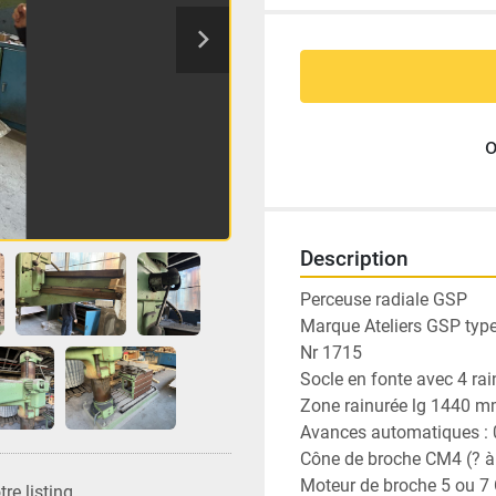
Description
Perceuse radiale GSP 
Marque Ateliers GSP ty
Nr 1715
Socle en fonte avec 4 r
Zone rainurée lg 1440 m
Avances automatiques : 
Cône de broche CM4 (? à v
Moteur de broche 5 ou 7 C
re listing