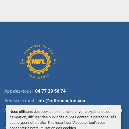
Appelez-nous:
04 77 29 56 74
Adresse e-mail:
info@mfl-industrie.com
Adresse:
2 Route de Lyon, 42400 Saint-Chamond, France
Nous utilisons des cookies pour améliorer votre expérience de
navigation, diffuser des publicités ou des contenus personnalisés
Gérez les cookies
et analyser notre trafic. En cliquant sur "Accepter tout", vous
consentez à notre utilisation des cookies.