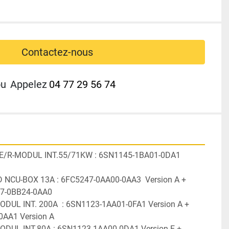
Contactez-nous
ou
Appelez
04 77 29 56 74
 E/R-MODUL INT.55/71KW : 6SN1145-1BA01-0DA1  
D NCU-BOX 13A : 6FC5247-0AA00-0AA3  Version A + 
7-0BB24-0AA0
ODUL INT. 200A  : 6SN1123-1AA01-0FA1 Version A + 
AA1 Version A
MODUL INT.80A : 6SN1123-1AA00-0DA1 Version E + 