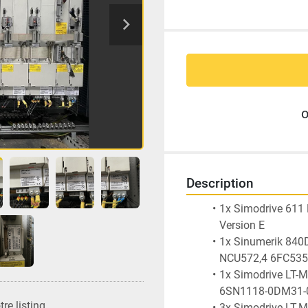
Description
1x Simodrive 611
Version E
1x Sinumerik 840
NCU572,4 6FC535
1x Simodrive LT-M
6SN1118-0DM31-0
re listing
3x Simodrive LT-