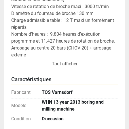
Vitesse de rotation de broche maxi : 3000 tr/min 
Diamètre du fourreau de broche 130 mm 
Charge admissible table : 12 T maxi uniformément 
répartis          
Nombre d’heures :  9.804 heures d’exécution 
programme et 11.427 heures de rotation de broche. 
Arrosage au centre 20 bars (CHOV 20) + arrosage 
externe  
Palpeur pièces Blum TC60 
Tout afficher
Heidenhain DNC 
NOTA : pas de convoyeur à copeaux 
Caractéristiques
Table type boring and milling machine TOS WHN 13
Fabricant
TOS Varnsdorf
TOS Varnsdorf horizontal boring machine (borer), 
WHN 13 year 2013 boring and
Horizontal boring and milling machine T-type
Modèle
milling machine
Year 2013 
CNC Heidenhain iTNC 530
Condition
D'occasion
Travels 