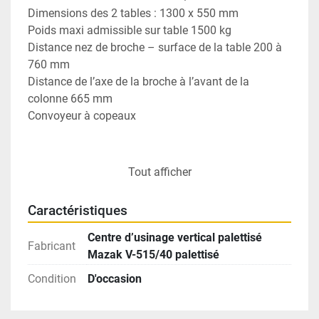
Dimensions des 2 tables : 1300 x 550 mm
Poids maxi admissible sur table 1500 kg 
Distance nez de broche – surface de la table 200 à 
760 mm
Distance de l’axe de la broche à l’avant de la 
colonne 665 mm 
Convoyeur à copeaux 
Vertical Machine Center Mazak V-515/40 twin 
Tout afficher
pallets 
Mazak MTV 515/40 palletized 
Caractéristiques
Year 1996 
CNC Mazatrol M plus 
Centre d’usinage vertical palettisé
Fabricant
Longitudinal travel X = 1050 mm 
Mazak V-515/40 palettisé
Transversal travel Y = 510 mm 
Condition
D'occasion
Vertical travel Z = 560 mm 
Spindle ISO 40 power 15 kW 