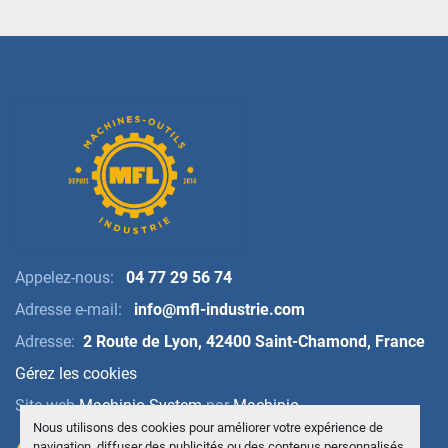
speeds 25 to 6000 RPM 
Dimensions of the 2 tables : 1300 x 550 mm
Max admitted load on table 1500 kg 
Distance spindle noise – table surface 200 to 760 
mm
Distance from the axle of spindle to the front of the 
column 665 mm 
Chip conveyor
Appelez-nous:
04 77 29 56 74
Adresse e-mail:
info@mfl-industrie.com
Adresse:
2 Route de Lyon, 42400 Saint-Chamond, France
Gérez les cookies
Site web
Machinio System
par
Machinio
Nous utilisons des cookies pour améliorer votre expérience de
navigation, diffuser des publicités ou des contenus personnalisés